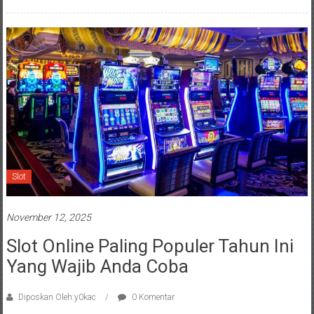
Slot
November 12, 2025
Slot Online Paling Populer Tahun Ini
Yang Wajib Anda Coba
Diposkan Oleh:y0kac
0 Komentar