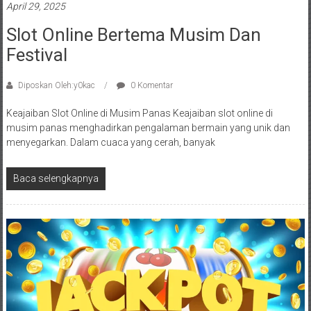
April 29, 2025
Slot Online Bertema Musim Dan
Festival
Diposkan Oleh:y0kac
0 Komentar
Keajaiban Slot Online di Musim Panas Keajaiban slot online di
musim panas menghadirkan pengalaman bermain yang unik dan
menyegarkan. Dalam cuaca yang cerah, banyak
Baca selengkapnya