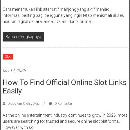
Cara menemukan link alternatif mahjong yang aktif menjadi
informasi penting bagi pengguna yang ingin tetap menikmati akses
hiburan digital secara lancar. Dalam dunia online,
Baca selengkapnya
Slot
Mei 14, 2026
How To Find Official Online Slot Links
Easily
Diposkan Oleh:y0kac
0 Komentar
As the online entertainment industry continues to grow in 2026, more
users are searching for trusted and secure online slot platforms.
However, with so