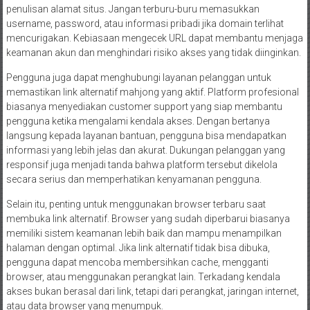
penulisan alamat situs. Jangan terburu-buru memasukkan
username, password, atau informasi pribadi jika domain terlihat
mencurigakan. Kebiasaan mengecek URL dapat membantu menjaga
keamanan akun dan menghindari risiko akses yang tidak diinginkan.
Pengguna juga dapat menghubungi layanan pelanggan untuk
memastikan link alternatif mahjong yang aktif. Platform profesional
biasanya menyediakan customer support yang siap membantu
pengguna ketika mengalami kendala akses. Dengan bertanya
langsung kepada layanan bantuan, pengguna bisa mendapatkan
informasi yang lebih jelas dan akurat. Dukungan pelanggan yang
responsif juga menjadi tanda bahwa platform tersebut dikelola
secara serius dan memperhatikan kenyamanan pengguna.
Selain itu, penting untuk menggunakan browser terbaru saat
membuka link alternatif. Browser yang sudah diperbarui biasanya
memiliki sistem keamanan lebih baik dan mampu menampilkan
halaman dengan optimal. Jika link alternatif tidak bisa dibuka,
pengguna dapat mencoba membersihkan cache, mengganti
browser, atau menggunakan perangkat lain. Terkadang kendala
akses bukan berasal dari link, tetapi dari perangkat, jaringan internet,
atau data browser yang menumpuk.